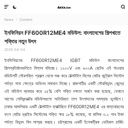



News
Content

ইনফিনিয়ন FF600R12ME4 মডিউল: বাংলাদেশের শিল্পখাতে
শক্তির নতুন উৎস
2025-04-04
ইনফিনিয়নের FF600R12ME4 IGBT মডিউল বাংলাদেশের
শিল্পপ্রতিষ্ঠানগুলিতে বিপ্লব ঘটাচ্ছে। ১২০০V এবং ৬০০A রেটেড এই পাওয়ার
মডিউলটি সৌরশক্তি প্রকল্প থেকে শুরু করে টেক্সটাইল মিলের মোটর কন্ট্রোল সিস্টেম
পর্যন্ত নানা ক্ষেত্রে অভিনব সমাধান দিচ্ছে। রাজশাহীর একটি সৌরবিদ্যুৎ কেন্দ্রে
এই মডিউল ব্যবহার করে ২৫% বেশি শক্তি দক্ষতা অর্জন করা হয়েছে, যেখানে
আগের সেমিকন্ডাক্টর মডিউলগুলো অতিরিক্ত তাপ উৎপাদনের সমস্যায় ভুগছিল।
ঢাকার আশুলিয়ার একটি টেক্সটাইল ফ্যাক্টরিতে FF600R12ME4 এর বাস্তবায়নের
ফলে মোটর ড্রাইভ সিস্টেমের শক্তি ক্ষয় ১৮% কমেছে, যা মাসিক ৩.২ লাখ টাকা
পর্যন্ত বিদ্যুৎ বিল সাশ্রয় করছে। চট্টগ্রামের একটি ইলেকট্রিক ভেহিকল চার্জিং