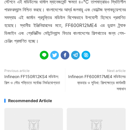
স্টেশনে এই মডিউলের থার্মাল ম্যানেজমেন্ট ক্ষমতা ৪০°C তাপমাত্রায়ও স্থিতিশীল
পারফরম্যান্স নিশ্চিত করছে। বাংলাদেশের আর্দ্র জলবায়ু এবং ভোল্টেজ ফ্লাকচুয়েশনের
সমস্যায় এই জার্মান প্রযুক্তির মডিউল বিশেষভাবে উপযোগী হিসেবে প্রমাণিত
হয়েছে। স্থানীয় ইঞ্জিনিয়ারদের মতে, FF600R12ME4 এর ডুয়াল ট্র্যাক
ডিজাইন এবং প্রেডিক্টিভ মেইন্টেন্যান্স ফিচার বাংলাদেশের শিল্পখাতের জন্য গেম-
চেঞ্জিং প্রমাণিত হচ্ছে।





Previous article
Next article
Infineon FF150R12KS4 মডিউল:
Infineon FF600R17ME4 মডিউলের
শিল্প ও সৌর শক্তিতে সর্বোচ্চ নির্ভরযোগ্যতা
ব্যবহার ও সুবিধা: শিল্পক্ষেত্রে কার্যকরী
সমাধান
Recommended Article