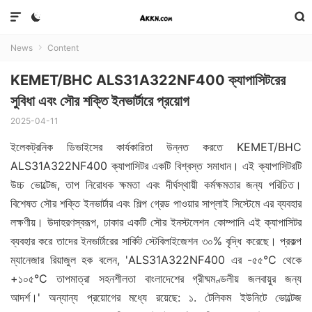



News
Content

KEMET/BHC ALS31A322NF400 ক্যাপাসিটরের
সুবিধা এবং সৌর শক্তি ইনভার্টারে প্রয়োগ
2025-04-11
ইলেকট্রনিক ডিভাইসের কার্যকারিতা উন্নত করতে KEMET/BHC
ALS31A322NF400 ক্যাপাসিটর একটি বিশ্বস্ত সমাধান। এই ক্যাপাসিটরটি
উচ্চ ভোল্টেজ, তাপ নিরোধক ক্ষমতা এবং দীর্ঘস্থায়ী কর্মক্ষমতার জন্য পরিচিত।
বিশেষত সৌর শক্তি ইনভার্টার এবং শিল্প গ্রেড পাওয়ার সাপ্লাই সিস্টেমে এর ব্যবহার
লক্ষণীয়। উদাহরণস্বরূপ, ঢাকার একটি সৌর ইনস্টলেশন কোম্পানি এই ক্যাপাসিটর
ব্যবহার করে তাদের ইনভার্টারের সার্কিট স্টেবিলাইজেশন ৩০% বৃদ্ধি করেছে। প্রকল্প
ম্যানেজার রিয়াজুল হক বলেন, 'ALS31A322NF400 এর -৫৫°C থেকে
+১০৫°C তাপমাত্রা সহনশীলতা বাংলাদেশের গ্রীষ্মমণ্ডলীয় জলবায়ুর জন্য
আদর্শ।' অন্যান্য প্রয়োগের মধ্যে রয়েছে: ১. টেলিকম ইউনিটে ভোল্টেজ