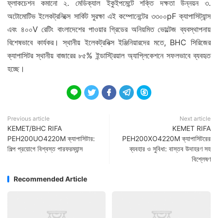
ফ্লাকচেশন কমানো ২. মেডিক্যাল ইকুইপমেন্টে শক্তি দক্ষতা উন্নয়ন ৩.
অটোমোটিভ ইলেকট্রনিক্সে সার্কিট সুরক্ষা এই কম্পোনেন্টের ৩৩০০pF ক্যাপাসিট্যান্স
এবং ৪০০V রেটিং বাংলাদেশের পাওয়ার গ্রিডের অনিয়মিত ভোল্টেজ ব্যবস্থাপনায়
বিশেষভাবে কার্যকর। স্থানীয় ইলেকট্রনিক্স ইঞ্জিনিয়ারদের মতে, BHC সিরিজের
ক্যাপাসিটর স্থানীয় বাজারের ৮৫% ইন্ডাস্ট্রিয়াল অ্যাপ্লিকেশনে সফলভাবে ব্যবহৃত
হচ্ছে।





Previous article
Next article
KEMET/BHC RIFA
KEMET RIFA
PEH200UO4220M ক্যাপাসিটার:
PEH200XO4220M ক্যাপাসিটরের
শিল্প প্রয়োগে বিশ্বস্ত পারফরম্যান্স
ব্যবহার ও সুবিধা: বাস্তব উদাহরণ সহ
বিশ্লেষণ
Recommended Article