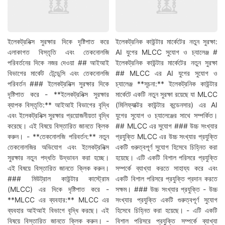
ইলেকট্রনিক্স সুরক্ষার দিকে দৃষ্টিপাত করে
ইলেকট্রনিক কাউন্টার মার্কেটের নতুন সুরক্ষা:
এলাকাগত বিস্তৃতি এবং তেকনোলজি
AI যুগের MLCC সুযোগ ও চ্যালেঞ্জ #
পরিবর্তনের দিকে নজর দেওয়া ## আইআই
ইলেকট্রনিক কাউন্টার মার্কেটের নতুন সুরক্ষা
বিভাগের মার্কেট টেন্ডেন্সি এবং তেকনোলজি
## MLCC এর AI যুগের সুযোগ ও
পরিবর্তন ### ইলেকট্রনিক্স সুরক্ষার দিকে
চ্যালেঞ্জ **সূচনা:** ইলেকট্রনিক কাউন্টার
দৃষ্টিপাত করে - **ইলেকট্রনিক্স সুরক্ষার
মার্কেটে একটি নতুন সুরক্ষা রয়েছে যা MLCC
ব্যাপক বিস্তৃতি:** আইআই বিভাগের বৃদ্ধি
(মিলিফ্যাক্টর কাউন্টার কন্ডেনসার) এর AI
এবং ইলেকট্রনিক্স সুরক্ষার প্রয়োজনীয়তা বৃদ্ধি
যুগের সুযোগ ও চ্যালেঞ্জের সাথে সম্পর্কিত।
করেছে। এই বিষয়ে বিস্তারিত জানতে ক্লিক
## MLCC এর সুযোগ ### উচ্চ সংখ্যার
করুন। - **তেকনোলজি পরিবর্তন:** নতুন
প্রযুক্তি MLCC এর উচ্চ সংখ্যার প্রযুক্তি
তেকনোলজির অভিযোগ এবং ইলেকট্রনিক্স
একটি গুরুত্বপূর্ণ সুযোগ হিসেবে চিহ্নিত করা
সুরক্ষার নতুন পদ্ধতি উদ্ভাবন করা হচ্ছে।
হয়েছে। এটি একটি বিশাল পরিসরে প্রযুক্তি
এই বিষয়ে বিস্তারিত জানতে ক্লিক করুন।
সম্পর্কে ব্যাখ্যা করতে সাহায্য করে এবং
### মিউট্রাল কাউন্টার কাস্ট্রোম
একটি বিশাল পরিসরে প্রযুক্তি প্রদান করতে
(MLCC) এর দিকে দৃষ্টিপাত করে -
সক্ষম। ### উচ্চ সংখ্যার প্রযুক্তি - উচ্চ
**MLCC এর ব্যবহার:** MLCC এর
সংখ্যার প্রযুক্তি একটি গুরুত্বপূর্ণ সুযোগ
ব্যবহার আইআই বিভাগে বৃদ্ধি করছে। এই
হিসেবে চিহ্নিত করা হয়েছে। - এটি একটি
বিষয়ে বিস্তারিত জানতে ক্লিক করুন। -
বিশাল পরিসরে প্রযুক্তি সম্পর্কে ব্যাখ্যা