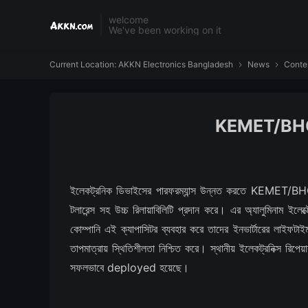
welcome
We've been working on it
Current Location:
AKKN Electronics Bangladesh
News
Conte


KEMET/BHC AL
ইলেকট্রনিক ডিভাইসের পারফরম্যান্স উন্নত করতে KEMET/B
টলারেন্স সহ উচ্চ রিলায়াবিলিটি প্রদান করে। এর অ্যালুমিনাম ইলেক
কোম্পানি এই ক্যাপাসিটর ব্যবহার করে তাদের ইনভার্টারের লাইফ
তাপমাত্রায় স্থিতিশীলতা নিশ্চিত করে। স্থানীয় ইলেকট্রনিক্স র
সফলভাবে deployed হয়েছে।