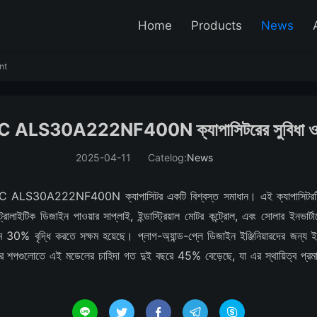
Home
Products
News
nt
S30A222NF400N ক্যাপাসিটরের সুবিধা ও ব্যব
2025-04-11
Catelog:
News
HC ALS30A222NF400N ক্যাপাসিটর একটি বিশ্বস্ত সমাধান। এই ক্যাপাসিটরটি
্ট্রোলাইটিক ডিজাইন পাওয়ার সাপ্লাই, ইন্ডাস্ট্রিয়াল মোটর কন্ট্রোল, এবং সোলার ইনভার্
টাইম 30% বৃদ্ধি করতে সক্ষম হয়েছে। প্লাগ-অ্যান্ড-প্লে ডিজাইন ইঞ্জিনিয়ারদের 
িপেয়ার শপগুলোতে এই মডেলের চাহিদা গত দুই বছরে 45% বেড়েছে, যা এর স্থায়িত্ব প্রম




