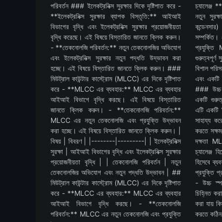
পরিবর্তন ### ইলেকট্রনিক্স সুরক্ষার দিকে দৃষ্টিপাত করে -
চ্যালেঞ্জ *
**ইলেকট্রনিক্স সুরক্ষার ব্যাপক বিস্তৃতি:** আইআই
নতুন সুরক্
বিভাগের বৃদ্ধি এবং ইলেকট্রনিক্স সুরক্ষার প্রয়োজনীয়তা
কন্ডেনসার
বৃদ্ধি করেছে। এই বিষয়ে বিস্তারিত জানতে ক্লিক করুন।
সম্পর্কিত
- **তেকনোলজি পরিবর্তন:** নতুন তেকনোলজির অভিযোগ
প্রযুক্তি
এবং ইলেকট্রনিক্স সুরক্ষার নতুন পদ্ধতি উদ্ভাবন করা
গুরুত্বপূর্
হচ্ছে। এই বিষয়ে বিস্তারিত জানতে ক্লিক করুন। ###
বিশাল পরিসর
মিউট্রাল কাউন্টার কাস্ট্রোম (MLCC) এর দিকে দৃষ্টিপাত
এবং একটি ব
করে - **MLCC এর ব্যবহার:** MLCC এর ব্যবহার
### উচ্চ স
আইআই বিভাগে বৃদ্ধি করছে। এই বিষয়ে বিস্তারিত
একটি গুরুত
জানতে ক্লিক করুন। - **তেকনোলজি পরিবর্তন:**
এটি একটি বি
MLCC এর নতুন তেকনোলজি এবং প্রযুক্তি উদ্ভাবন
সাহায্য কর
করা হচ্ছে। এই বিষয়ে বিস্তারিত জানতে ক্লিক করুন। |
করতে সক্ষ
বিষয় | বিবরণ | |--------|---------| | ইলেকট্রনিক্স
দক্ষতা MLC
সুরক্ষা | আইআই বিভাগের বৃদ্ধি এবং ইলেকট্রনিক্স সুরক্ষার
চ্যালেঞ্জ 
প্রয়োজনীয়তা বৃদ্ধি | | তেকনোলজি পরিবর্তন | নতুন
হিসেবে ব্য
তেকনোলজির অভিযোগ এবং নতুন পদ্ধতি উদ্ভাবন | ##
প্রযুক্তি প
মিউট্রাল কাউন্টার কাস্ট্রোম (MLCC) এর দিকে দৃষ্টিপাত
- উচ্চ স্পর
করে - **MLCC এর ব্যবহার:** MLCC এর ব্যবহার
চিহ্নিত কর
আইআই বিভাগে বৃদ্ধি করছে। - **তেকনোলজি
করা যায় কি
পরিবর্তন:** MLCC এর নতুন তেকনোলজি এবং প্রযুক্তি
করতে কঠিন