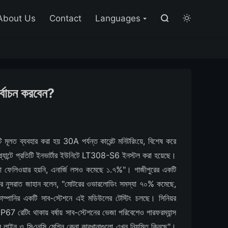

About Us
Contact
Languages


্বাচন করবেন?
 মূলত ব্যবহার করা হয় 30A পর্যন্ত কারেন্ট মনিটরিংয়ে, বিশেষ করে
 প্ল্যান্টে প্রতিটি ইনভার্টার ইউনিটে LT308-S6 ইনস্টল করা হয়েছে।
োনো ফেলিওয়ার হয়নি, এনার্জি লসও কমেছে ১.৭%"। গাজীপুরের একটি
জার নুসরাত জাহান বলেন, "মোটরের ওভারলোডিং সমস্যা ৭০% কমেছে,
ম্পানির একটি সাব-স্টেশনে এই মডিউলের টেস্টিং চলছে। সিনিয়র
 রেটিং থাকায় বর্ষায় সাব-স্টেশনের ভেজা পরিবেশেও পারফরম্যান্স
লি লাইন ও সিএনসি মেশিন কেনা কারখানাগুলো এখন নিয়মিত কিনছে"।