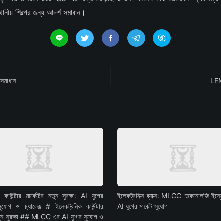
ীয় শিল্পের জন্য আদর্শ সমাধান।





 সমাধান
LEM 
 কাউন্টার মার্কেটের নতুন সুরক্ষা: AI যুগের
ইলেকট্রনিক্স ব্যাক্স: MLCC তেকনোলজি ইন্
গ ও চ্যালেঞ্জ # ইলেকট্রনিক কাউন্টার
AI যুগের মার্কেট সুযোগ
নতুন সুরক্ষা ## MLCC এর AI যুগের সুযোগ ও