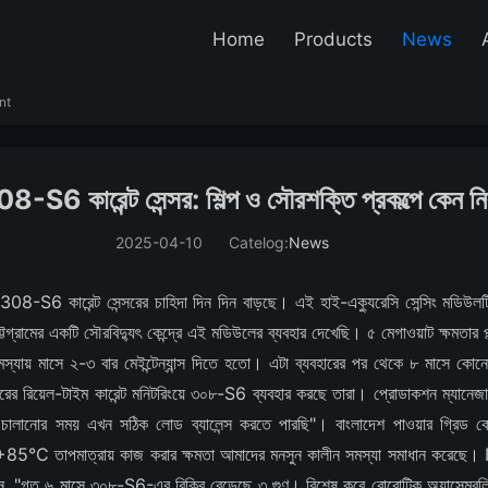
Home
Products
News
nt
6 কারেন্ট সেন্সর: শিল্প ও সৌরশক্তি প্রকল্পে কেন নির
2025-04-10
Catelog:
News
08-S6 কারেন্ট সেন্সরের চাহিদা দিন দিন বাড়ছে। এই হাই-এক্যুরেসি সেন্সিং মডিউলটি
চট্টগ্রামের একটি সৌরবিদ্যুৎ কেন্দ্রে এই মডিউলের ব্যবহার দেখেছি। ৫ মেগাওয়াট ক্ষমতার
সমস্যায় মাসে ২-৩ বার মেইন্টেন্যান্স দিতে হতো। এটা ব্যবহারের পর থেকে ৮ মাসে ক
টরের রিয়েল-টাইম কারেন্ট মনিটরিংয়ে ৩০৮-S6 ব্যবহার করছে তারা। প্রোডাকশন ম্যানে
 চালানোর সময় এখন সঠিক লোড ব্যালেন্স করতে পারছি"। বাংলাদেশ পাওয়ার গ্রিড কো
85°C তাপমাত্রায় কাজ করার ক্ষমতা আমাদের মনসুন কালীন সমস্যা সমাধান করেছে। IP67
ছেন, "গত ৬ মাসে ৩০৮-S6-এর বিক্রি বেড়েছে ৩ গুণ। বিশেষ করে রোবোটিক অ্যাসেম্ব