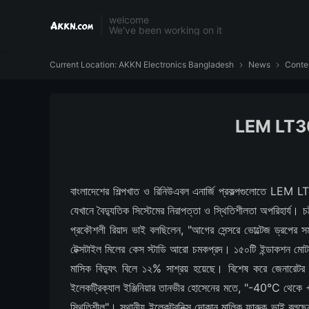
welcome
We've been working on it
Current Location:
AKKN Electronics Bangladesh
News
Conte


LEM LT308-S
বাংলাদেশের শিল্পখাত ও রিনিউএবল এনার্জি প্রকল্পগুলোতে LEM LT3
যেখানে বৈদ্যুতিক সিস্টেমের নিরাপত্তা ও স্থিতিশীলতা অপরিহার্য। 
প্রকৌশলী রিয়াদ ভাই বলছিলেন, "আগের সেন্সরে ভোল্টেজ ড্রপের 
টেক্সটাইল মিলের কেস স্টাডি আরো চমকপ্রদ। ১৫০টি ইন্ডাকশন মো
মাসিক বিদ্যুৎ বিলে ১২% সাশ্রয় হয়েছে। বিশেষ করে জেনারেটর
ইলেকট্রিক্যাল ইঞ্জিনিয়ার তানভীর হোসেনের মতে, "-40°C থেকে +
স্থিতিশীল"। স্থানীয় ইলেকট্রনিক্স দোকান মালিক ফারুক ভাই বল