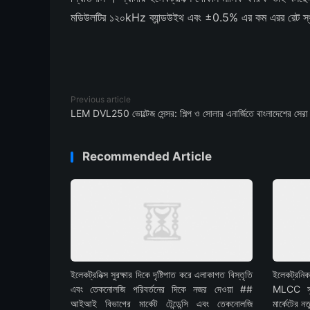
মডিউলটির ১২০kHz ব্যান্ডউইথ এবং ±0.5% এর কম এরর রেট স্থান
Previous article
LEM DVL250 ভোল্টেজ সেন্সর: শিল্প ও সোলার এনার্জিতে বাংলাদেশের সেরা
Recommended Article
ইলেকট্রনিক্স সুরক্ষার দিকে দৃষ্টিপাত করে এলাকাগত বিস্তৃতি
ইলেকট্রনিক
এবং তেকনোলজি পরিবর্তনের দিকে নজর দেওয়া ##
MLCC সুযো
আইআই বিভাগের মার্কেট টেন্ডেন্সি এবং তেকনোলজি
মার্কেটের 