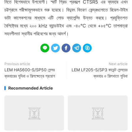
নিতে বিশেষভাবে উপযোগী। স্মার্ট গ্রিড প্রকল্পে CTSR5 এর ব্যবহার এখন
চট্টগ্রামে পরীক্ষামূলকভাবে শুরু হয়েছে। বিদ্যুৎ বিতরণ কেন্দ্রগুলোতে রিয়েল-টাইম
ডাটা কালেকশনের মাধ্যমে এটি লোড ব্যালেন্সিং উন্নত করছে। প্রযুক্তিগত
বৈশিষ্ট্যের মধ্যে ২০০ kHz ব্যান্ডউইথ এবং -৪০°C থেকে +৮৫°C তাপমাত্রা
সহনশীলতা স্থানীয় পরিবেশের জন্য আদর্শ।





Previous article
Next article
LEM HAS600-S/SP50 সেন্সর
LEM LF205-S/SP3 কারেন্ট সেন্সরের
ব্যবহারের সুবিধা ও শিল্পক্ষেত্রে প্রয়োগ
ব্যবহার ও শিল্পখাতে সুবিধা
Recommended Article