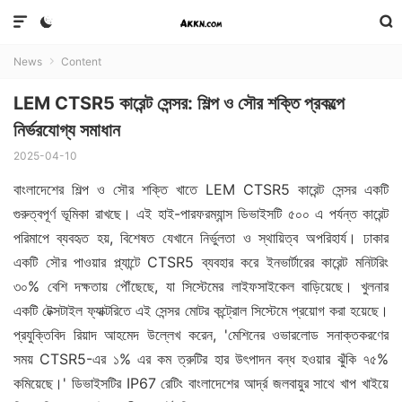



News
Content

LEM CTSR5 কারেন্ট সেন্সর: শিল্প ও সৌর শক্তি প্রকল্পে
নির্ভরযোগ্য সমাধান
2025-04-10
বাংলাদেশের শিল্প ও সৌর শক্তি খাতে LEM CTSR5 কারেন্ট সেন্সর একটি
গুরুত্বপূর্ণ ভূমিকা রাখছে। এই হাই-পারফরম্যান্স ডিভাইসটি ৫০০ এ পর্যন্ত কারেন্ট
পরিমাপে ব্যবহৃত হয়, বিশেষত যেখানে নির্ভুলতা ও স্থায়িত্ব অপরিহার্য। ঢাকার
একটি সৌর পাওয়ার প্ল্যান্টে CTSR5 ব্যবহার করে ইনভার্টারের কারেন্ট মনিটরিং
৩০% বেশি দক্ষতায় পৌঁছেছে, যা সিস্টেমের লাইফসাইকেল বাড়িয়েছে। খুলনার
একটি টেক্সটাইল ফ্যাক্টরিতে এই সেন্সর মোটর কন্ট্রোল সিস্টেমে প্রয়োগ করা হয়েছে।
প্রযুক্তিবিদ রিয়াদ আহমেদ উল্লেখ করেন, 'মেশিনের ওভারলোড সনাক্তকরণের
সময় CTSR5-এর ১% এর কম ত্রুটির হার উৎপাদন বন্ধ হওয়ার ঝুঁকি ৭৫%
কমিয়েছে।' ডিভাইসটির IP67 রেটিং বাংলাদেশের আর্দ্র জলবায়ুর সাথে খাপ খাইয়ে