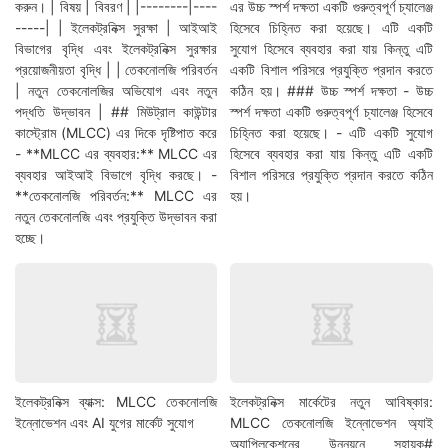
করুন। | বিষয় | বিবরণ | |--------|----
এর উচ্চ স্পর্শ দক্ষতা একটি গুরুত্বপূর্ণ চ্যালেঞ্জ
-----| | ইলেকট্রনিক্স সুরক্ষা | আইআই
হিসেবে চিহ্নিত করা হয়েছে। এটি একটি
বিভাগের বৃদ্ধি এবং ইলেকট্রনিক্স সুরক্ষার
সুযোগ হিসেবে ব্যবহার করা যায় কিন্তু এটি
প্রয়োজনীয়তা বৃদ্ধি | | তেকনোলজি পরিবর্তন
একটি বিশাল পরিসরে প্রযুক্তি প্রদান করতে
| নতুন তেকনোলজির অভিযোগ এবং নতুন
কঠিন হয়। ### উচ্চ স্পর্শ দক্ষতা - উচ্চ
পদ্ধতি উদ্ভাবন | ## মিউট্রাল কাউন্টার
স্পর্শ দক্ষতা একটি গুরুত্বপূর্ণ চ্যালেঞ্জ হিসেবে
কাস্ট্রোম (MLCC) এর দিকে দৃষ্টিপাত করে
চিহ্নিত করা হয়েছে। - এটি একটি সুযোগ
- **MLCC এর ব্যবহার:** MLCC এর
হিসেবে ব্যবহার করা যায় কিন্তু এটি একটি
ব্যবহার আইআই বিভাগে বৃদ্ধি করছে। -
বিশাল পরিসরে প্রযুক্তি প্রদান করতে কঠিন
**তেকনোলজি পরিবর্তন:** MLCC এর
হয়।
নতুন তেকনোলজি এবং প্রযুক্তি উদ্ভাবন করা
হচ্ছে।
ইলেকট্রনিক্স ব্যাক্স: MLCC তেকনোলজি
ইলেকট্রনিক্স মার্কেটের নতুন আবিষ্কার:
ইন্নোভেশন এবং AI যুগের মার্কেট সুযোগ
MLCC তেকনোলজি ইন্নোভেশন অ্যাই
অ্যাপ্লিকেশনের উন্নয়নে সহায়ক#