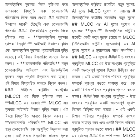
ইলেকট্রনিক্স সুরক্ষার দিকে দৃষ্টিপাত করে
ইলেকট্রনিক কাউন্টার মার্কেটের নতুন সুরক্ষা:
এলাকাগত বিস্তৃতি এবং তেকনোলজি
AI যুগের MLCC সুযোগ ও চ্যালেঞ্জ #
পরিবর্তনের দিকে নজর দেওয়া ## আইআই
ইলেকট্রনিক কাউন্টার মার্কেটের নতুন সুরক্ষা
বিভাগের মার্কেট টেন্ডেন্সি এবং তেকনোলজি
## MLCC এর AI যুগের সুযোগ ও
পরিবর্তন ### ইলেকট্রনিক্স সুরক্ষার দিকে
চ্যালেঞ্জ **সূচনা:** ইলেকট্রনিক কাউন্টার
দৃষ্টিপাত করে - **ইলেকট্রনিক্স সুরক্ষার
মার্কেটে একটি নতুন সুরক্ষা রয়েছে যা MLCC
ব্যাপক বিস্তৃতি:** আইআই বিভাগের বৃদ্ধি
(মিলিফ্যাক্টর কাউন্টার কন্ডেনসার) এর AI
এবং ইলেকট্রনিক্স সুরক্ষার প্রয়োজনীয়তা বৃদ্ধি
যুগের সুযোগ ও চ্যালেঞ্জের সাথে সম্পর্কিত।
করেছে। এই বিষয়ে বিস্তারিত জানতে ক্লিক
## MLCC এর সুযোগ ### উচ্চ সংখ্যার
করুন। - **তেকনোলজি পরিবর্তন:** নতুন
প্রযুক্তি MLCC এর উচ্চ সংখ্যার প্রযুক্তি
তেকনোলজির অভিযোগ এবং ইলেকট্রনিক্স
একটি গুরুত্বপূর্ণ সুযোগ হিসেবে চিহ্নিত করা
সুরক্ষার নতুন পদ্ধতি উদ্ভাবন করা হচ্ছে।
হয়েছে। এটি একটি বিশাল পরিসরে প্রযুক্তি
এই বিষয়ে বিস্তারিত জানতে ক্লিক করুন।
সম্পর্কে ব্যাখ্যা করতে সাহায্য করে এবং
### মিউট্রাল কাউন্টার কাস্ট্রোম
একটি বিশাল পরিসরে প্রযুক্তি প্রদান করতে
(MLCC) এর দিকে দৃষ্টিপাত করে -
সক্ষম। ### উচ্চ সংখ্যার প্রযুক্তি - উচ্চ
**MLCC এর ব্যবহার:** MLCC এর
সংখ্যার প্রযুক্তি একটি গুরুত্বপূর্ণ সুযোগ
ব্যবহার আইআই বিভাগে বৃদ্ধি করছে। এই
হিসেবে চিহ্নিত করা হয়েছে। - এটি একটি
বিষয়ে বিস্তারিত জানতে ক্লিক করুন। -
বিশাল পরিসরে প্রযুক্তি সম্পর্কে ব্যাখ্যা
**তেকনোলজি পরিবর্তন:** MLCC এর
করতে সাহায্য করে এবং একটি বিশাল পরিসরে
নতুন তেকনোলজি এবং প্রযুক্তি উদ্ভাবন করা
প্রযুক্তি প্রদান করতে সক্ষম। ## MLCC
হচ্ছে। এই বিষয়ে বিস্তারিত জানতে ক্লিক
এর চ্যালেঞ্জ ### উচ্চ স্পর্শ দক্ষতা MLCC