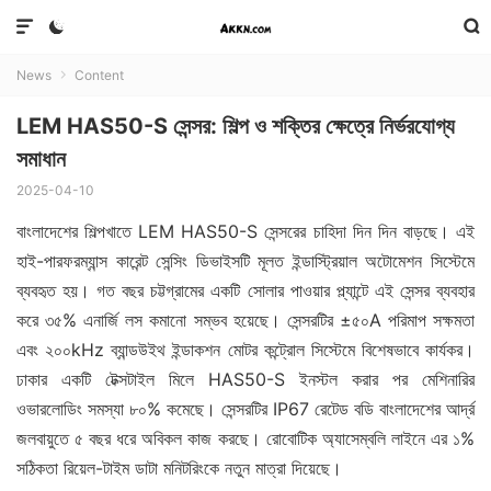



News
Content

LEM HAS50-S সেন্সর: শিল্প ও শক্তির ক্ষেত্রে নির্ভরযোগ্য
সমাধান
2025-04-10
বাংলাদেশের শিল্পখাতে LEM HAS50-S সেন্সরের চাহিদা দিন দিন বাড়ছে। এই
হাই-পারফরম্যান্স কারেন্ট সেন্সিং ডিভাইসটি মূলত ইন্ডাস্ট্রিয়াল অটোমেশন সিস্টেমে
ব্যবহৃত হয়। গত বছর চট্টগ্রামের একটি সোলার পাওয়ার প্ল্যান্টে এই সেন্সর ব্যবহার
করে ৩৫% এনার্জি লস কমানো সম্ভব হয়েছে। সেন্সরটির ±৫০A পরিমাপ সক্ষমতা
এবং ২০০kHz ব্যান্ডউইথ ইন্ডাকশন মোটর কন্ট্রোল সিস্টেমে বিশেষভাবে কার্যকর।
ঢাকার একটি টেক্সটাইল মিলে HAS50-S ইনস্টল করার পর মেশিনারির
ওভারলোডিং সমস্যা ৮০% কমেছে। সেন্সরটির IP67 রেটেড বডি বাংলাদেশের আর্দ্র
জলবায়ুতে ৫ বছর ধরে অবিকল কাজ করছে। রোবোটিক অ্যাসেম্বলি লাইনে এর ১%
সঠিকতা রিয়েল-টাইম ডাটা মনিটরিংকে নতুন মাত্রা দিয়েছে।