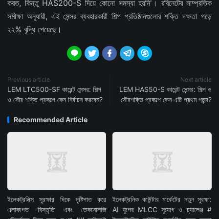
করত, কিন্তু HAS200-S দিয়ে কোনো সমস্যা হয়নি'। রবিনেটের সাম্প্রতিক
সমীক্ষা অনুযায়ী, এই সেন্সর ব্যবহারকারী শিল্প প্রতিষ্ঠানগুলোর শক্তি দক্ষতা গড়ে
২২% বৃদ্ধি পেয়েছে।





Previous article
Next article
LEM LTC500-SF কারেন্ট সেন্সর: শিল্প
LEM HAS50-S কারেন্ট সেন্সর: শিল্প ও
ও সৌর শক্তি প্রকল্পে কেন নির্বাচন করবেন?
সৌরশক্তি প্রকল্পে কেন এটি প্রথম পছন্দ?
Recommended Article
ইলেকট্রনিক্স সুরক্ষার দিকে দৃষ্টিপাত করে
ইলেকট্রনিক কাউন্টার মার্কেটের নতুন সুরক্ষা:
এলাকাগত বিস্তৃতি এবং তেকনোলজি
AI যুগের MLCC সুযোগ ও চ্যালেঞ্জ #