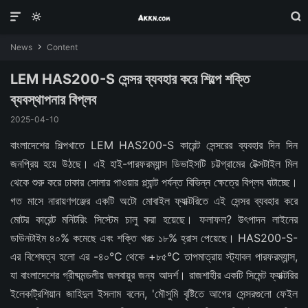



News
Content

LEM HAS200-S সেন্সর ব্যবহার করে শিল্পে শক্তি
ব্যবস্থাপনার বিপ্লব
2025-04-10
বাংলাদেশের শিল্পখাতে LEM HAS200-S কারেন্ট সেন্সরের ব্যবহার দিন দিন
জনপ্রিয় হয়ে উঠছে। এই হাই-পারফরম্যান্স ডিভাইসটি চট্টগ্রামের টেক্সটাইল মিল
থেকে শুরু করে ঢাকার সোলার পাওয়ার প্ল্যান্ট পর্যন্ত বিভিন্ন ক্ষেত্রে বিপ্লব ঘটাচ্ছে।
গত মাসে নারায়ণগঞ্জের একটি অটো মোবাইল ফ্যাক্টরিতে এই সেন্সর ব্যবহার করে
মোটর কারেন্ট মনিটরিং সিস্টেম চালু করা হয়েছে। ফলাফল? উৎপাদন লাইনের
ডাউনটাইম ৪০% কমেছে এবং শক্তি খরচ ১৮% হ্রাস পেয়েছে। HAS200-S-
এর বিশেষত্ব হলো এর -৪০°C থেকে +৮৫°C তাপমাত্রায় স্ট্যাবল পারফরম্যান্স,
যা বাংলাদেশের গ্রীষ্মমন্ডলীয় জলবায়ুর জন্য আদর্শ। রাজশাহীর একটি সিমেন্ট ফ্যাক্টরির
ইলেকট্রিশিয়ান জাহিদুল ইসলাম বলেন, 'মৌসুমি বৃষ্টিতে আগের সেন্সরগুলো ফেইল