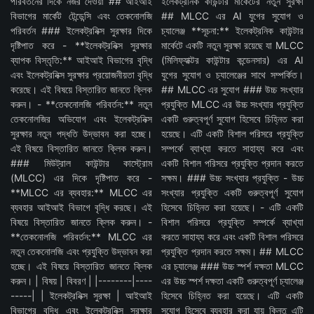
পরিবর্তনের দিকে নজর দেওয়া ## আইআই
ইলেকট্রনিক কাউন্টার মার্কেটের নতুন সুরক্ষা
বিভাগের মার্কেট টেন্ডেন্সি এবং তেকনোলজি
## MLCC এর AI যুগের সুযোগ ও
পরিবর্তন ### ইলেকট্রনিক্স সুরক্ষার দিকে
চ্যালেঞ্জ **সূচনা:** ইলেকট্রনিক কাউন্টার
দৃষ্টিপাত করে - **ইলেকট্রনিক্স সুরক্ষার
মার্কেটে একটি নতুন সুরক্ষা রয়েছে যা MLCC
ব্যাপক বিস্তৃতি:** আইআই বিভাগের বৃদ্ধি
(মিলিফ্যাক্টর কাউন্টার কন্ডেনসার) এর AI
এবং ইলেকট্রনিক্স সুরক্ষার প্রয়োজনীয়তা বৃদ্ধি
যুগের সুযোগ ও চ্যালেঞ্জের সাথে সম্পর্কিত।
করেছে। এই বিষয়ে বিস্তারিত জানতে ক্লিক
## MLCC এর সুযোগ ### উচ্চ সংখ্যার
করুন। - **তেকনোলজি পরিবর্তন:** নতুন
প্রযুক্তি MLCC এর উচ্চ সংখ্যার প্রযুক্তি
তেকনোলজির অভিযোগ এবং ইলেকট্রনিক্স
একটি গুরুত্বপূর্ণ সুযোগ হিসেবে চিহ্নিত করা
সুরক্ষার নতুন পদ্ধতি উদ্ভাবন করা হচ্ছে।
হয়েছে। এটি একটি বিশাল পরিসরে প্রযুক্তি
এই বিষয়ে বিস্তারিত জানতে ক্লিক করুন।
সম্পর্কে ব্যাখ্যা করতে সাহায্য করে এবং
### মিউট্রাল কাউন্টার কাস্ট্রোম
একটি বিশাল পরিসরে প্রযুক্তি প্রদান করতে
(MLCC) এর দিকে দৃষ্টিপাত করে -
সক্ষম। ### উচ্চ সংখ্যার প্রযুক্তি - উচ্চ
**MLCC এর ব্যবহার:** MLCC এর
সংখ্যার প্রযুক্তি একটি গুরুত্বপূর্ণ সুযোগ
ব্যবহার আইআই বিভাগে বৃদ্ধি করছে। এই
হিসেবে চিহ্নিত করা হয়েছে। - এটি একটি
বিষয়ে বিস্তারিত জানতে ক্লিক করুন। -
বিশাল পরিসরে প্রযুক্তি সম্পর্কে ব্যাখ্যা
**তেকনোলজি পরিবর্তন:** MLCC এর
করতে সাহায্য করে এবং একটি বিশাল পরিসরে
নতুন তেকনোলজি এবং প্রযুক্তি উদ্ভাবন করা
প্রযুক্তি প্রদান করতে সক্ষম। ## MLCC
হচ্ছে। এই বিষয়ে বিস্তারিত জানতে ক্লিক
এর চ্যালেঞ্জ ### উচ্চ স্পর্শ দক্ষতা MLCC
করুন। | বিষয় | বিবরণ | |--------|----
এর উচ্চ স্পর্শ দক্ষতা একটি গুরুত্বপূর্ণ চ্যালেঞ্জ
-----| | ইলেকট্রনিক্স সুরক্ষা | আইআই
হিসেবে চিহ্নিত করা হয়েছে। এটি একটি
বিভাগের বৃদ্ধি এবং ইলেকট্রনিক্স সুরক্ষার
সুযোগ হিসেবে ব্যবহার করা যায় কিন্তু এটি