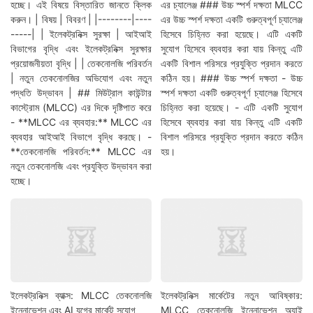
হচ্ছে। এই বিষয়ে বিস্তারিত জানতে ক্লিক
এর চ্যালেঞ্জ ### উচ্চ স্পর্শ দক্ষতা MLCC
করুন। | বিষয় | বিবরণ | |--------|----
এর উচ্চ স্পর্শ দক্ষতা একটি গুরুত্বপূর্ণ চ্যালেঞ্জ
-----| | ইলেকট্রনিক্স সুরক্ষা | আইআই
হিসেবে চিহ্নিত করা হয়েছে। এটি একটি
বিভাগের বৃদ্ধি এবং ইলেকট্রনিক্স সুরক্ষার
সুযোগ হিসেবে ব্যবহার করা যায় কিন্তু এটি
প্রয়োজনীয়তা বৃদ্ধি | | তেকনোলজি পরিবর্তন
একটি বিশাল পরিসরে প্রযুক্তি প্রদান করতে
| নতুন তেকনোলজির অভিযোগ এবং নতুন
কঠিন হয়। ### উচ্চ স্পর্শ দক্ষতা - উচ্চ
পদ্ধতি উদ্ভাবন | ## মিউট্রাল কাউন্টার
স্পর্শ দক্ষতা একটি গুরুত্বপূর্ণ চ্যালেঞ্জ হিসেবে
কাস্ট্রোম (MLCC) এর দিকে দৃষ্টিপাত করে
চিহ্নিত করা হয়েছে। - এটি একটি সুযোগ
- **MLCC এর ব্যবহার:** MLCC এর
হিসেবে ব্যবহার করা যায় কিন্তু এটি একটি
ব্যবহার আইআই বিভাগে বৃদ্ধি করছে। -
বিশাল পরিসরে প্রযুক্তি প্রদান করতে কঠিন
**তেকনোলজি পরিবর্তন:** MLCC এর
হয়।
নতুন তেকনোলজি এবং প্রযুক্তি উদ্ভাবন করা
হচ্ছে।
ইলেকট্রনিক্স ব্যাক্স: MLCC তেকনোলজি
ইলেকট্রনিক্স মার্কেটের নতুন আবিষ্কার:
ইন্নোভেশন এবং AI যুগের মার্কেট সুযোগ
MLCC তেকনোলজি ইন্নোভেশন অ্যাই