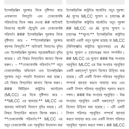
ইলেকট্রনিক্স সুরক্ষার দিকে দৃষ্টিপাত করে
ইলেকট্রনিক কাউন্টার মার্কেটের নতুন সুরক্ষা:
এলাকাগত বিস্তৃতি এবং তেকনোলজি
AI যুগের MLCC সুযোগ ও চ্যালেঞ্জ #
পরিবর্তনের দিকে নজর দেওয়া ## আইআই
ইলেকট্রনিক কাউন্টার মার্কেটের নতুন সুরক্ষা
বিভাগের মার্কেট টেন্ডেন্সি এবং তেকনোলজি
## MLCC এর AI যুগের সুযোগ ও
পরিবর্তন ### ইলেকট্রনিক্স সুরক্ষার দিকে
চ্যালেঞ্জ **সূচনা:** ইলেকট্রনিক কাউন্টার
দৃষ্টিপাত করে - **ইলেকট্রনিক্স সুরক্ষার
মার্কেটে একটি নতুন সুরক্ষা রয়েছে যা MLCC
ব্যাপক বিস্তৃতি:** আইআই বিভাগের বৃদ্ধি
(মিলিফ্যাক্টর কাউন্টার কন্ডেনসার) এর AI
এবং ইলেকট্রনিক্স সুরক্ষার প্রয়োজনীয়তা বৃদ্ধি
যুগের সুযোগ ও চ্যালেঞ্জের সাথে সম্পর্কিত।
করেছে। এই বিষয়ে বিস্তারিত জানতে ক্লিক
## MLCC এর সুযোগ ### উচ্চ সংখ্যার
করুন। - **তেকনোলজি পরিবর্তন:** নতুন
প্রযুক্তি MLCC এর উচ্চ সংখ্যার প্রযুক্তি
তেকনোলজির অভিযোগ এবং ইলেকট্রনিক্স
একটি গুরুত্বপূর্ণ সুযোগ হিসেবে চিহ্নিত করা
সুরক্ষার নতুন পদ্ধতি উদ্ভাবন করা হচ্ছে।
হয়েছে। এটি একটি বিশাল পরিসরে প্রযুক্তি
এই বিষয়ে বিস্তারিত জানতে ক্লিক করুন।
সম্পর্কে ব্যাখ্যা করতে সাহায্য করে এবং
### মিউট্রাল কাউন্টার কাস্ট্রোম
একটি বিশাল পরিসরে প্রযুক্তি প্রদান করতে
(MLCC) এর দিকে দৃষ্টিপাত করে -
সক্ষম। ### উচ্চ সংখ্যার প্রযুক্তি - উচ্চ
**MLCC এর ব্যবহার:** MLCC এর
সংখ্যার প্রযুক্তি একটি গুরুত্বপূর্ণ সুযোগ
ব্যবহার আইআই বিভাগে বৃদ্ধি করছে। এই
হিসেবে চিহ্নিত করা হয়েছে। - এটি একটি
বিষয়ে বিস্তারিত জানতে ক্লিক করুন। -
বিশাল পরিসরে প্রযুক্তি সম্পর্কে ব্যাখ্যা
**তেকনোলজি পরিবর্তন:** MLCC এর
করতে সাহায্য করে এবং একটি বিশাল পরিসরে
নতুন তেকনোলজি এবং প্রযুক্তি উদ্ভাবন করা
প্রযুক্তি প্রদান করতে সক্ষম। ## MLCC