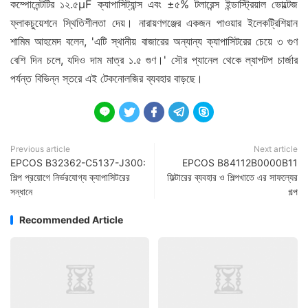
কম্পোনেন্টটির ১২.৫µF ক্যাপাসিট্যান্স এবং ±৫% টলারেন্স ইন্ডাস্ট্রিয়াল ভোল্টেজ
ফ্লাকচুয়েশনে স্থিতিশীলতা দেয়। নারায়ণগঞ্জের একজন পাওয়ার ইলেকট্রিশিয়ান
শামিম আহমেদ বলেন, 'এটি স্থানীয় বাজারের অন্যান্য ক্যাপাসিটরের চেয়ে ৩ গুণ
বেশি দিন চলে, যদিও দাম মাত্র ১.৫ গুণ।' সৌর প্যানেল থেকে ল্যাপটপ চার্জার
পর্যন্ত বিভিন্ন স্তরে এই টেকনোলজির ব্যবহার বাড়ছে।





Previous article
Next article
EPCOS B32362-C5137-J300:
EPCOS B84112B0000B11
শিল্প প্রয়োগে নির্ভরযোগ্য ক্যাপাসিটরের
ফিল্টারের ব্যবহার ও শিল্পখাতে এর সাফল্যের
সন্ধানে
গল্প
Recommended Article