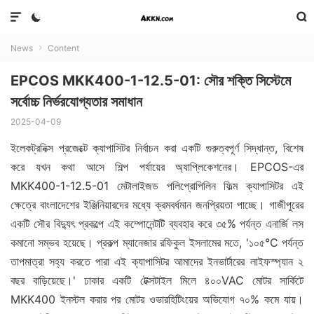



News
Content

EPCOS MKK400-1-12.5-01: সৌর শক্তি সিস্টেমে
সর্বোচ্চ নির্ভরযোগ্যতার সমাধান
2025-04-09
ইলেকট্রনিক্স প্রজেক্টে ক্যাপাসিটর নির্বাচন করা একটি গুরুত্বপূর্ণ সিদ্ধান্ত, বিশেষ
করে যখন কথা আসে শিল্প পর্যায়ের অ্যাপ্লিকেশনের। EPCOS-এর
MKK400-1-12.5-01 মেটালাইজড পলিপ্রোপিলিন ফিল্ম ক্যাপাসিটর এই
ক্ষেত্রে বাংলাদেশের ইঞ্জিনিয়ারদের মধ্যে ক্রমবর্ধমান জনপ্রিয়তা পাচ্ছে। গাজীপুরের
একটি সৌর বিদ্যুৎ প্রকল্পে এই কম্পোনেন্টটি ব্যবহার করে ৩৫% পর্যন্ত এনার্জি লস
কমানো সম্ভব হয়েছে। প্রকল্প ম্যানেজার রফিকুল ইসলামের মতে, '১০৫°C পর্যন্ত
তাপমাত্রা সহ্য করতে পারা এই ক্যাপাসিটর আমাদের ইনভার্টারের লাইফস্প্যান ২
বছর বাড়িয়েছে।' ঢাকার একটি টেক্সটাইল মিলে ৪০০VAC মোটর সার্কিটে
MKK400 ইনস্টল করার পর মোটর ওভারহিটিংয়ের অভিযোগ ৭০% কমে যায়।