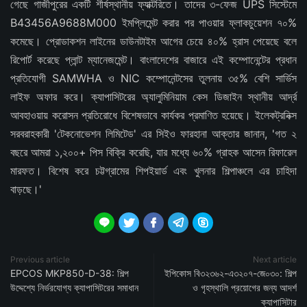
গেছে গাজীপুরের একটি শীর্ষস্থানীয় ফ্যাক্টরিতে। তাদের ৩-ফেজ UPS সিস্টেমে
B43456A9688M000 ইমপ্লিমেন্ট করার পর পাওয়ার ফ্লাকচুয়েশন ৭০%
কমেছে। প্রোডাকশন লাইনের ডাউনটাইম আগের চেয়ে ৪০% হ্রাস পেয়েছে বলে
রিপোর্ট করেছে প্লান্ট ম্যানেজমেন্ট। বাংলাদেশের বাজারে এই কম্পোনেন্টের প্রধান
প্রতিযোগী SAMWHA ও NIC কম্পোনেন্টসের তুলনায় ৩৫% বেশি সার্ভিস
লাইফ অফার করে। ক্যাপাসিটরের অ্যালুমিনিয়াম কেস ডিজাইন স্থানীয় আর্দ্র
আবহাওয়ায় করোসন প্রতিরোধে বিশেষভাবে কার্যকর প্রমাণিত হয়েছে। ইলেকট্রনিক্স
সরবরাহকারী 'টেকনোভেশন লিমিটেড' এর সিইও ফারহানা আক্তার জানান, 'গত ২
বছরে আমরা ১,২০০+ পিস বিক্রি করেছি, যার মধ্যে ৬০% গ্রাহক আসেন রিফারেল
মারফত। বিশেষ করে চট্টগ্রামের শিপইয়ার্ড এবং খুলনার শিল্পাঞ্চলে এর চাহিদা
বাড়ছে।'





Previous article
Next article
EPCOS MKP850-D-38: শিল্প
ইপিকোস বি৩২৩৬২-এ৩২০৭-জে০৩০: শিল্প
উদ্দেশ্যে নির্ভরযোগ্য ক্যাপাসিটরের সমাধান
ও গৃহস্থালি প্রয়োগের জন্য আদর্শ
ক্যাপাসিটার