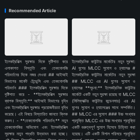
Recommended Article
ইলেকট্রনিক্স সুরক্ষার দিকে দৃষ্টিপাত করে
ইলেকট্রনিক কাউন্টার মার্কেটের নতুন সুরক্ষা:
এলাকাগত বিস্তৃতি এবং তেকনোলজি
AI যুগের MLCC সুযোগ ও চ্যালেঞ্জ #
পরিবর্তনের দিকে নজর দেওয়া ## আইআই
ইলেকট্রনিক কাউন্টার মার্কেটের নতুন সুরক্ষা
বিভাগের মার্কেট টেন্ডেন্সি এবং তেকনোলজি
## MLCC এর AI যুগের সুযোগ ও
পরিবর্তন ### ইলেকট্রনিক্স সুরক্ষার দিকে
চ্যালেঞ্জ **সূচনা:** ইলেকট্রনিক কাউন্টার
দৃষ্টিপাত করে - **ইলেকট্রনিক্স সুরক্ষার
মার্কেটে একটি নতুন সুরক্ষা রয়েছে যা MLCC
ব্যাপক বিস্তৃতি:** আইআই বিভাগের বৃদ্ধি
(মিলিফ্যাক্টর কাউন্টার কন্ডেনসার) এর AI
এবং ইলেকট্রনিক্স সুরক্ষার প্রয়োজনীয়তা বৃদ্ধি
যুগের সুযোগ ও চ্যালেঞ্জের সাথে সম্পর্কিত।
করেছে। এই বিষয়ে বিস্তারিত জানতে ক্লিক
## MLCC এর সুযোগ ### উচ্চ সংখ্যার
করুন। - **তেকনোলজি পরিবর্তন:** নতুন
প্রযুক্তি MLCC এর উচ্চ সংখ্যার প্রযুক্তি
তেকনোলজির অভিযোগ এবং ইলেকট্রনিক্স
একটি গুরুত্বপূর্ণ সুযোগ হিসেবে চিহ্নিত করা
সুরক্ষার নতুন পদ্ধতি উদ্ভাবন করা হচ্ছে।
হয়েছে। এটি একটি বিশাল পরিসরে প্রযুক্তি