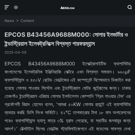



News
Content

EPCOS B43456A9688M000: সোলার ইনভার্টার ও
ইন্ডাস্ট্রিয়াল ইলেকট্রনিক্সে বিশ্বস্ত পারফরম্যান্স
2025-04-09
EPCOS B43456A9688M000 ইলেক্ট্রোলাইটিক ক্যাপাসিটার
বাংলাদেশের ইলেকট্রনিক ইঞ্জিনিয়ারিং সেক্টরে এখন বিশ্বস্ত সমাধান। ৯৬০μF
ক্যাপাসিট্যান্স ও ৪৫০V রেটেড ভোল্টেজের এই কম্পোনেন্ট বিশেষভাবে ডিজাইন করা
হয়েছে সোলার পাওয়ার সিস্টেম এবং ইন্ডাস্ট্রিয়াল মোটর কন্ট্রোলের জন্য। ঢাকার
তেজগাঁও ইন্ডাস্ট্রিয়াল এরিয়ায় সোলার ইনস্টলেশন কোম্পানি 'গ্রিন পাওয়ার টেক' এর
প্রকৌশলী রিয়াদ হোসেন বলেন, 'আমরা ৫০KW সোলার প্ল্যান্টে এই ক্যাপাসিটার
ব্যবহার করছি ডিসি লিংক সার্কিটে। ৪২°C তাপমাত্রায় টানা ১৮ মাস অপারেশনের
পরেও ক্যাপাসিট্যান্স ভ্যালু মাত্র ৩% হ্রাস পেয়েছে, যা স্থানীয় জলবায়ুর জন্য
আদর্শ।' টেক্সটাইল মিলের ভোল্টেজ স্ট্যাবিলাইজেশনে এই মডেলের সাফল্য দেখা