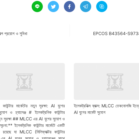





রয়োগ ও সুবিধা
EPCOS B43564-S9738-M2 ক্যা
 কাউন্টার মার্কেটের নতুন সুরক্ষা: AI যুগের
ইলেকট্রনিক্স ব্যাক্স: MLCC তেকনোলজি ইন্
গ ও চ্যালেঞ্জ # ইলেকট্রনিক কাউন্টার
AI যুগের মার্কেট সুযোগ
নতুন সুরক্ষা ## MLCC এর AI যুগের সুযোগ ও
*সূচনা:** ইলেকট্রনিক কাউন্টার মার্কেটে একটি
ষা রয়েছে যা MLCC (মিলিফ্যাক্টর কাউন্টার
) এর AI যুগের সুযোগ ও চ্যালেঞ্জের সাথে