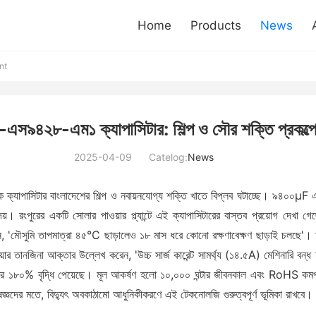
Home
Products
News
nt
৯৪২৮-এম১ ক্যাপাসিটার: শিল্প ও সৌর শক্তি প্রকল্পে 
2025-04-09
Catelog:
News
ক্যাপাসিটার বাংলাদেশের শিল্প ও নবায়নযোগ্য শক্তি খাতে বিপ্লব ঘটাচ্ছে। ৯৪০০μF এর
 রংপুরের একটি সোলার পাওয়ার প্ল্যান্টে এই ক্যাপাসিটারের বাস্তব প্রয়োগ দেখা গ
'মৌসুমি তাপমাত্রা ৪৫°C ছাড়ালেও ১৮ মাস ধরে কোনো রক্ষণাবেক্ষণ ছাড়াই চলছে'। চট্টগ্রা
িয়ার তানজিনা আক্তার উল্লেখ করেন, 'উচ্চ সার্জ কারেন্ট সামর্থ্য (১৪.৫A) মেশিনারি ব
্রি ১৮০% বৃদ্ধি পেয়েছে। মূল আকর্ষণ হলো ১০,০০০ ঘন্টার জীবনকাল এবং RoHS কমপ্ল
ষজ্ঞদের মতে, বিদ্যুৎ অবকাঠামো আধুনিকীকরণে এই টেকনোলজি গুরুত্বপূর্ণ ভূমিকা রাখবে।