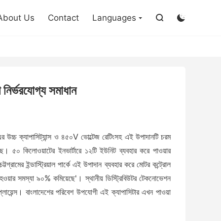

About Us
Contact
Languages


নির্ভরযোগ্য সমাধান
 উচ্চ ক্যাপাসিট্যান্স ও ৪৫০V ভোল্টেজ রেটিংসহ এই উপাদানটি চরম
েছে। ৫০ কিলোওয়াটের ইনভার্টারে ১২টি ইউনিট ব্যবহার করে পাওয়ার
মের ইন্ডাস্ট্রিয়াল পার্কে এই উপাদান ব্যবহার করে মোটর কন্ট্রোল
ন্ধ হওয়ার সমস্যা ৯০% কমিয়েছে'। স্থানীয় ডিস্ট্রিবিউটর টেকনোভেশন
ায়েন্স। বাংলাদেশের পরিবেশ উপযোগী এই ক্যাপাসিটার এখন পাওয়া