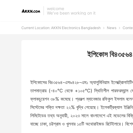
welcome
We've been working on it
Current Location:
AKKN Electronics Bangladesh
News
Conte


ইপিকোস বি৪৩৫৬৪-এস
ইপিকোসের বি৪৩৫৬৪-এস৯৪২৮-এম১ অ্যালুমিনিয়াম ইলেক্ট্রোলাইটিক 
তাপমাত্রায় (-৪০°C থেকে +১০৫°C) স্থিতিশীল পারফরম্যান্স দেয়।
ফ্লাকচুয়েশন ৩৮% কমেছে। প্রকল্প ম্যানেজার রফিকুল ইসলাম বলেন, 
সিস্টেমের শক্তি দক্ষতা ২২% বৃদ্ধি পেয়েছে। ইলেকট্রিক্যাল ইঞ্জিন
লিমিটেডের তথ্য অনুযায়ী, ২০২৩ সালে বাংলাদেশে এই মডেলের বিক
যাচ্ছে ঢাকা, চট্টগ্রাম ও খুলনার ১৫টি অথোরাইজড রিটেইলারে। বিশে