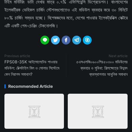
টাইম মনিটরিং ডাটা দেখায় মাত্র ০.৭% এফিশিয়েন্সি ডিগ্রেডেশন। বাংলাদেশের
ইলেকট্রিক ভেহিকল চার্জিং স্টেশনগুলোতেও এই মডিউল ব্যবহার করে ৩০ মিনিটে
৮০% চার্জিং সম্ভব হচ্ছে। বিশেষজ্ঞদের মতে, দেশের পাওয়ার ইলেকট্রনিক্স সেক্টরে
এটি একটি গেম-চেঞ্জিং টেকনোলজি।





Previous article
Next article
FPS08-35K আইসোলেটেড পাওয়ার
৫এসএলজি০৬০০পি৪৫০৩০০ মডিউলের
মডিউল: টেক্সটাইল মিল ও সোলার সিস্টেমে
ব্যবহার ও সুবিধা: শিল্পক্ষেত্রে বিদ্যুৎ
কেন নিরাপদ সমাধান?
ব্যবস্থাপনার আধুনিক সমাধান
Recommended Article