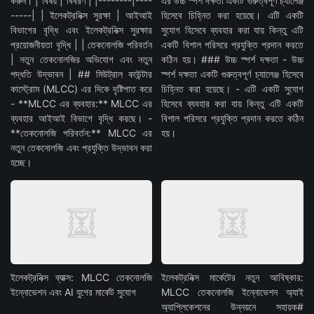
করুন। | বিষয় | বিবরণ | |--------|----
এর উচ্চ স্পর্শ দক্ষতা একটি গুরুত্বপূর্ণ চ্যালেঞ্জ
-----| | ইলেকট্রনিক্স সুরক্ষা | আইআই
হিসেবে চিহ্নিত করা হয়েছে। এটি একটি
বিভাগের বৃদ্ধি এবং ইলেকট্রনিক্স সুরক্ষার
সুযোগ হিসেবে ব্যবহার করা যায় কিন্তু এটি
প্রয়োজনীয়তা বৃদ্ধি | | তেকনোলজি পরিবর্তন
একটি বিশাল পরিসরে প্রযুক্তি প্রদান করতে
| নতুন তেকনোলজির অভিযোগ এবং নতুন
কঠিন হয়। ### উচ্চ স্পর্শ দক্ষতা - উচ্চ
পদ্ধতি উদ্ভাবন | ## মিউট্রাল কাউন্টার
স্পর্শ দক্ষতা একটি গুরুত্বপূর্ণ চ্যালেঞ্জ হিসেবে
কাস্ট্রোম (MLCC) এর দিকে দৃষ্টিপাত করে
চিহ্নিত করা হয়েছে। - এটি একটি সুযোগ
- **MLCC এর ব্যবহার:** MLCC এর
হিসেবে ব্যবহার করা যায় কিন্তু এটি একটি
ব্যবহার আইআই বিভাগে বৃদ্ধি করছে। -
বিশাল পরিসরে প্রযুক্তি প্রদান করতে কঠিন
**তেকনোলজি পরিবর্তন:** MLCC এর
হয়।
নতুন তেকনোলজি এবং প্রযুক্তি উদ্ভাবন করা
হচ্ছে।
ইলেকট্রনিক্স ব্যাক্স: MLCC তেকনোলজি
ইলেকট্রনিক্স মার্কেটের নতুন আবিষ্কার:
ইন্নোভেশন এবং AI যুগের মার্কেট সুযোগ
MLCC তেকনোলজি ইন্নোভেশন অ্যাই
অ্যাপ্লিকেশনের উন্নয়নে সহায়ক#