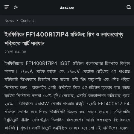



News
Content

ইনফিনিয়ন FF1400R17IP4 মডিউল: শিল্প ও নবায়নযোগ্য
শক্তিতে স্মার্ট সমাধান
2025-04-08
ইনফিনিয়নের FF1400R17IP4 IGBT মডিউল বাংলাদেশের শিল্পখাতে বিপ্লব
আনছে। ১৪০০A রেটেড কারেন্ট এবং ১৭০০V ভোল্টেজ রেটিংসহ এই পাওয়ার
মডিউলটি বিশেষভাবে ডিজাইন করা হয়েছে ভারী শিল্প যন্ত্রপাতি এবং সৌর শক্তি
সিস্টেমের জন্য। রাজশাহীর একটি টেক্সটাইল মিলে এই মডিউল ব্যবহার করে মোটর
ড্রাইভ সিস্টেমের দক্ষতা ৩৫% বৃদ্ধি পেয়েছে, এনার্জি কনজাম্পশন কমিয়েছে প্রায়
২০%। চট্টগ্রামের ৫০MW সোলার পাওয়ার প্ল্যান্টে ১২৮টি FF1400R17IP4
মডিউল স্থাপন করে গ্রিড স্ট্যাবিলিটি উন্নত করা সম্ভব হয়েছে। মডিউলটির
ট্রান্সিয়েন্ট থার্মাল রেজিস্ট্যান্স ডিজাইন বাংলাদেশের আর্দ্র জলবায়ুতে বিশেষভাবে
কার্যকরী। খুলনার একটি সিমেন্ট ফ্যাক্টরিতে ৩ বছর ধরে চলা এই মডিউলের রিয়েল-