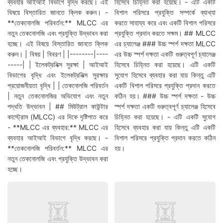
ব্যবহার আইআই বিভাগে বৃদ্ধি করছে। এই
হিসেবে চিহ্নিত করা হয়েছে। - এটি একটি
বিষয়ে বিস্তারিত জানতে ক্লিক করুন। -
বিশাল পরিসরে প্রযুক্তি সম্পর্কে ব্যাখ্যা
**তেকনোলজি পরিবর্তন:** MLCC এর
করতে সাহায্য করে এবং একটি বিশাল পরিসরে
নতুন তেকনোলজি এবং প্রযুক্তি উদ্ভাবন করা
প্রযুক্তি প্রদান করতে সক্ষম। ## MLCC
হচ্ছে। এই বিষয়ে বিস্তারিত জানতে ক্লিক
এর চ্যালেঞ্জ ### উচ্চ স্পর্শ দক্ষতা MLCC
করুন। | বিষয় | বিবরণ | |--------|----
এর উচ্চ স্পর্শ দক্ষতা একটি গুরুত্বপূর্ণ চ্যালেঞ্জ
-----| | ইলেকট্রনিক্স সুরক্ষা | আইআই
হিসেবে চিহ্নিত করা হয়েছে। এটি একটি
বিভাগের বৃদ্ধি এবং ইলেকট্রনিক্স সুরক্ষার
সুযোগ হিসেবে ব্যবহার করা যায় কিন্তু এটি
প্রয়োজনীয়তা বৃদ্ধি | | তেকনোলজি পরিবর্তন
একটি বিশাল পরিসরে প্রযুক্তি প্রদান করতে
| নতুন তেকনোলজির অভিযোগ এবং নতুন
কঠিন হয়। ### উচ্চ স্পর্শ দক্ষতা - উচ্চ
পদ্ধতি উদ্ভাবন | ## মিউট্রাল কাউন্টার
স্পর্শ দক্ষতা একটি গুরুত্বপূর্ণ চ্যালেঞ্জ হিসেবে
কাস্ট্রোম (MLCC) এর দিকে দৃষ্টিপাত করে
চিহ্নিত করা হয়েছে। - এটি একটি সুযোগ
- **MLCC এর ব্যবহার:** MLCC এর
হিসেবে ব্যবহার করা যায় কিন্তু এটি একটি
ব্যবহার আইআই বিভাগে বৃদ্ধি করছে। -
বিশাল পরিসরে প্রযুক্তি প্রদান করতে কঠিন
**তেকনোলজি পরিবর্তন:** MLCC এর
হয়।
নতুন তেকনোলজি এবং প্রযুক্তি উদ্ভাবন করা
হচ্ছে।