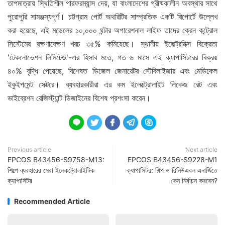
তাপমাত্রায় স্থিতিশীল পারফরম্যান্স দেয়, যা বাংলাদেশের গ্রীষ্মকালীন অবস্থার সাথে
পুরোপুরি সামঞ্জস্যপূর্ণ। চট্টগ্রাম পোর্ট অথরিটির সাম্প্রতিক একটি রিপোর্টে উল্লেখ
করা হয়েছে, এই মডেলের ১০,০০০ ঘন্টার অপারেশনাল লাইফ তাদের ক্রেন কন্ট্রোল
সিস্টেমের রক্ষণাবেক্ষণ খরচ ৩৫% কমিয়েছে। স্থানীয় ইলেক্ট্রনিক্স বিক্রেতা
'টেকনোভেশন লিমিটেড'-এর হিসাব মতে, গত ৬ মাসে এই ক্যাপাসিটরের বিক্রয়
৪০% বৃদ্ধি পেয়েছে, বিশেষত ডিজেল জেনারেটর স্টেবিলাইজার এবং মেডিকেল
ইকুইপমেন্ট সেক্টরে। ব্যবহারকারীরা এর কম ইলেক্ট্রোলাইট লিকেজ রেট এবং
ভাইব্রেশন রেজিস্ট্যান্ট ডিজাইনের বিশেষ প্রশংসা করেন।





Previous article
Next article
EPCOS B43456-S9758-M13:
EPCOS B43456-S9228-M1
শিল্পে ব্যবহারের সেরা ইলেকট্রোলাইটিক
ক্যাপাসিটর: শিল্প ও রিনিউএবল এনার্জিতে
ক্যাপাসিটর
কেন নির্বাচন করবেন?
Recommended Article