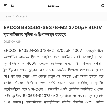



News
Content

EPCOS B43564-S9378-M2 3700µF 400V
ক্যাপাসিটরের সুবিধা ও শিল্পক্ষেত্রে ব্যবহার
2025-04-26
EPCOS B43564-S9378-M2 3700µF 400V ইলেক্ট্রোলাইটিক
ক্যাপাসিটার আজকের শিল্প ও প্রযুক্তি খাতে অপরিহার্য একটি কম্পোনেন্ট। উচ্চ
ক্যাপাসিট্যান্স ও 400V ভোল্টেজ রেটিং-এর কারণে এটি পাওয়ার সাপ্লাই,
ইন্ডাস্ট্রিয়াল মোটর কন্ট্রোল, এবং সোলার ইনভার্টার সিস্টেমে ব্যাপকভাবে ব্যবহৃত
হয়। গত বছর ঢাকার একটি সোলার প্ল্যান্টে এই মডেলের ১২টি ইউনিট ইনস্টল করে
এনার্জি স্টোরেজ সিস্টেমের দক্ষতা ২২% বাড়ানো সম্ভব হয়েছিল, যা স্থানীয়
প্রকৌশলীদের মতে 'গেম-চেঞ্জার'। রাজশাহীর একটি টেক্সটাইল ফ্যাক্টরিতে ৩ ফেজ
মোটর ড্রাইভে B43564-S9378-M2 ব্যবহারের পর পাওয়ার ফ্লাকচুয়েশন
৭০% কমেছে। ক্যাপাসিটরের অ্যালুমিনিয়াম হাউজিং ডিজাইন ৫৫°C পর্যন্ত