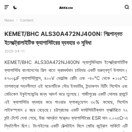



News
Content

KEMET/BHC ALS30A472NJ400N: শিল্পোন্নত
ইলেক্ট্রোলাইটিক ক্যাপাসিটরের ব্যবহার ও সুবিধা
2025-04-11
KEMET/BHC ALS30A472NJ400N অ্যালুমিনিয়াম ইলেক্ট্রোলাইটিক
ক্যাপাসিটর বাংলাদেশের শিল্প খাতে ক্রমবর্ধমান চাহিদার একটি গুরুত্বপূর্ণ উপাদান।
৪৭০০μF ক্যাপাসিট্যান্স, ৪০০V ভোল্টেজ রেটিং এবং -৪০°C থেকে +১২৫°C
তাপমাত্রা সহনশীলতা এই মডেলটিকে সৌর ইনভার্টার, ইন্ডাকশন হিটিং সিস্টেম এবং
মেডিকেল ইকুইপমেন্টের জন্য আদর্শ করে তুলেছে। গাজীপুরের একটি সোলার প্ল্যান্টে
এই ক্যাপাসিটর ব্যবহার করে পাওয়ার ফ্লাকচুয়েশন ৩০% কমেছে, সিস্টেম
লাইফস্প্যান ৫ বছর বেড়েছে। চট্টগ্রামের একটি ফার্মাসিউটিক্যাল ফ্যাক্টরিতে ৭২
ঘন্টা টেস্টে দেখা গেছে, উচ্চ আর্দ্রতা সত্ত্বেও ক্যাপাসিটরের ESR মান ০.০২৫Ω-এ
স্থিতিশীল ছিল। টাংগাইলের একটি টেক্সটাইল মিলে মোটর কন্ট্রোল সার্কিটে এটি