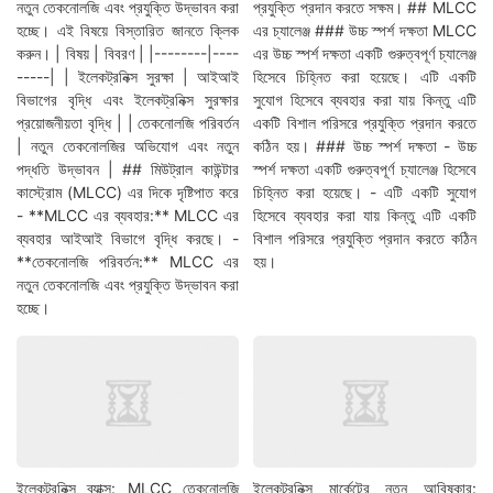
নতুন তেকনোলজি এবং প্রযুক্তি উদ্ভাবন করা
প্রযুক্তি প্রদান করতে সক্ষম। ## MLCC
হচ্ছে। এই বিষয়ে বিস্তারিত জানতে ক্লিক
এর চ্যালেঞ্জ ### উচ্চ স্পর্শ দক্ষতা MLCC
করুন। | বিষয় | বিবরণ | |--------|----
এর উচ্চ স্পর্শ দক্ষতা একটি গুরুত্বপূর্ণ চ্যালেঞ্জ
-----| | ইলেকট্রনিক্স সুরক্ষা | আইআই
হিসেবে চিহ্নিত করা হয়েছে। এটি একটি
বিভাগের বৃদ্ধি এবং ইলেকট্রনিক্স সুরক্ষার
সুযোগ হিসেবে ব্যবহার করা যায় কিন্তু এটি
প্রয়োজনীয়তা বৃদ্ধি | | তেকনোলজি পরিবর্তন
একটি বিশাল পরিসরে প্রযুক্তি প্রদান করতে
| নতুন তেকনোলজির অভিযোগ এবং নতুন
কঠিন হয়। ### উচ্চ স্পর্শ দক্ষতা - উচ্চ
পদ্ধতি উদ্ভাবন | ## মিউট্রাল কাউন্টার
স্পর্শ দক্ষতা একটি গুরুত্বপূর্ণ চ্যালেঞ্জ হিসেবে
কাস্ট্রোম (MLCC) এর দিকে দৃষ্টিপাত করে
চিহ্নিত করা হয়েছে। - এটি একটি সুযোগ
- **MLCC এর ব্যবহার:** MLCC এর
হিসেবে ব্যবহার করা যায় কিন্তু এটি একটি
ব্যবহার আইআই বিভাগে বৃদ্ধি করছে। -
বিশাল পরিসরে প্রযুক্তি প্রদান করতে কঠিন
**তেকনোলজি পরিবর্তন:** MLCC এর
হয়।
নতুন তেকনোলজি এবং প্রযুক্তি উদ্ভাবন করা
হচ্ছে।
ইলেকট্রনিক্স ব্যাক্স: MLCC তেকনোলজি
ইলেকট্রনিক্স মার্কেটের নতুন আবিষ্কার: