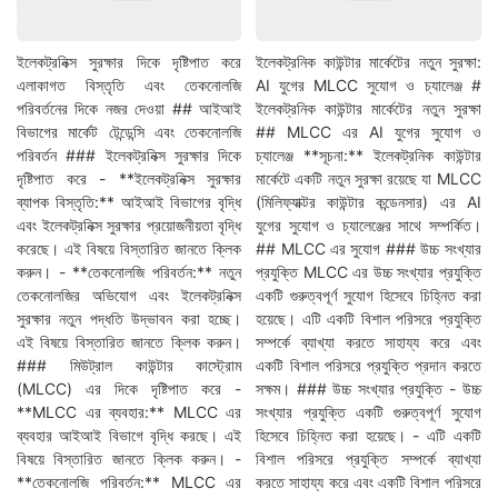
ইলেকট্রনিক্স সুরক্ষার দিকে দৃষ্টিপাত করে
ইলেকট্রনিক কাউন্টার মার্কেটের নতুন সুরক্ষা:
এলাকাগত বিস্তৃতি এবং তেকনোলজি
AI যুগের MLCC সুযোগ ও চ্যালেঞ্জ #
পরিবর্তনের দিকে নজর দেওয়া ## আইআই
ইলেকট্রনিক কাউন্টার মার্কেটের নতুন সুরক্ষা
বিভাগের মার্কেট টেন্ডেন্সি এবং তেকনোলজি
## MLCC এর AI যুগের সুযোগ ও
পরিবর্তন ### ইলেকট্রনিক্স সুরক্ষার দিকে
চ্যালেঞ্জ **সূচনা:** ইলেকট্রনিক কাউন্টার
দৃষ্টিপাত করে - **ইলেকট্রনিক্স সুরক্ষার
মার্কেটে একটি নতুন সুরক্ষা রয়েছে যা MLCC
ব্যাপক বিস্তৃতি:** আইআই বিভাগের বৃদ্ধি
(মিলিফ্যাক্টর কাউন্টার কন্ডেনসার) এর AI
এবং ইলেকট্রনিক্স সুরক্ষার প্রয়োজনীয়তা বৃদ্ধি
যুগের সুযোগ ও চ্যালেঞ্জের সাথে সম্পর্কিত।
করেছে। এই বিষয়ে বিস্তারিত জানতে ক্লিক
## MLCC এর সুযোগ ### উচ্চ সংখ্যার
করুন। - **তেকনোলজি পরিবর্তন:** নতুন
প্রযুক্তি MLCC এর উচ্চ সংখ্যার প্রযুক্তি
তেকনোলজির অভিযোগ এবং ইলেকট্রনিক্স
একটি গুরুত্বপূর্ণ সুযোগ হিসেবে চিহ্নিত করা
সুরক্ষার নতুন পদ্ধতি উদ্ভাবন করা হচ্ছে।
হয়েছে। এটি একটি বিশাল পরিসরে প্রযুক্তি
এই বিষয়ে বিস্তারিত জানতে ক্লিক করুন।
সম্পর্কে ব্যাখ্যা করতে সাহায্য করে এবং
### মিউট্রাল কাউন্টার কাস্ট্রোম
একটি বিশাল পরিসরে প্রযুক্তি প্রদান করতে
(MLCC) এর দিকে দৃষ্টিপাত করে -
সক্ষম। ### উচ্চ সংখ্যার প্রযুক্তি - উচ্চ
**MLCC এর ব্যবহার:** MLCC এর
সংখ্যার প্রযুক্তি একটি গুরুত্বপূর্ণ সুযোগ
ব্যবহার আইআই বিভাগে বৃদ্ধি করছে। এই
হিসেবে চিহ্নিত করা হয়েছে। - এটি একটি
বিষয়ে বিস্তারিত জানতে ক্লিক করুন। -
বিশাল পরিসরে প্রযুক্তি সম্পর্কে ব্যাখ্যা
**তেকনোলজি পরিবর্তন:** MLCC এর
করতে সাহায্য করে এবং একটি বিশাল পরিসরে